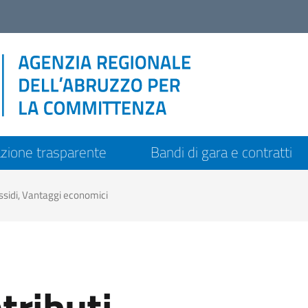
zione trasparente
Bandi di gara e contratti
ussidi, Vantaggi economici
tributi,