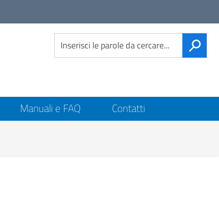
Link
social
CERCA
Manuali e FAQ
Contatti