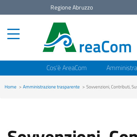
Regione Abruzzo
Top
Cos'è AreaCom
Amministra
menu
Home
Amministrazione trasparente
Sovvenzioni, Contributi, S
Sovvenzioni, Con