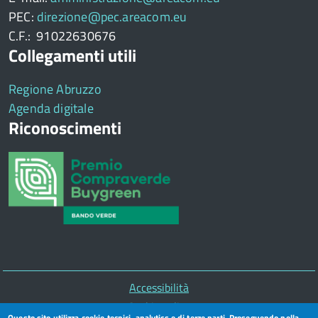
PEC:
direzione@pec.areacom.eu
C.F.: 91022630676
Collegamenti utili
Regione Abruzzo
Agenda digitale
Riconoscimenti
Piè
Accessibilità
di
Cookie policy
Questo sito utilizza cookie tecnici, analytics e di terze parti. Proseguendo nella