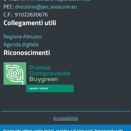
PEC:
direzione@pec.areacom.eu
C.F.: 91022630676
Collegamenti utili
Regione Abruzzo
Agenda digitale
Riconoscimenti
Piè
Accessibilità
di
Cookie policy
Questo sito utilizza cookie tecnici, analytics e di terze parti. Proseguendo nella