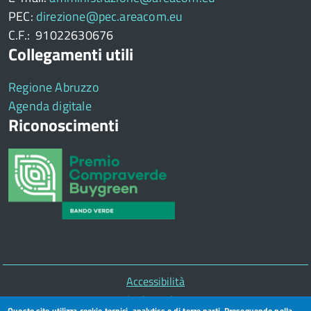
PEC:
direzione@pec.areacom.eu
C.F.: 91022630676
Collegamenti utili
Regione Abruzzo
Agenda digitale
Riconoscimenti
Piè
Accessibilità
di
Cookie policy
Questo sito utilizza cookie tecnici, analytics e di terze parti. Proseguendo nella