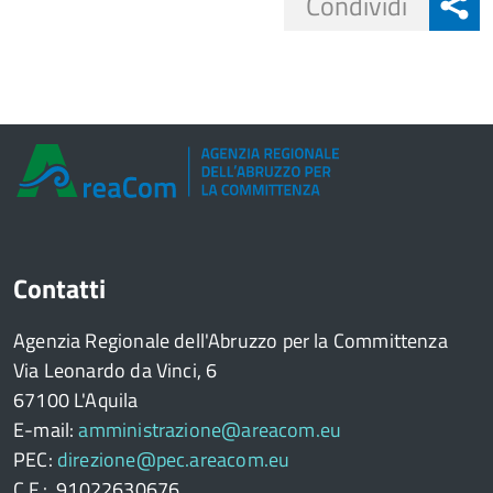
Share
Condividi
button
Contatti
Agenzia Regionale dell'Abruzzo per la Committenza
Via Leonardo da Vinci, 6
67100 L'Aquila
E-mail:
amministrazione@areacom.eu
PEC:
direzione@pec.areacom.eu
C.F.: 91022630676