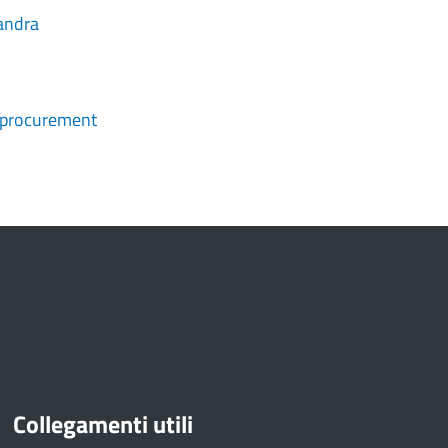
landra
e-procurement
Collegamenti utili