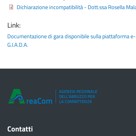
Dichiarazione incompatibilità - Dott.ssa Rosella Ma
Link:
Documentazione di gara disponibile sulla piattaforma 
G.I.A.D.A.
Contatti