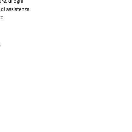
re, di ogni
 di assistenza
zo
0