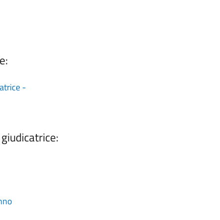
ce:
trice -
giudicatrice:
unno