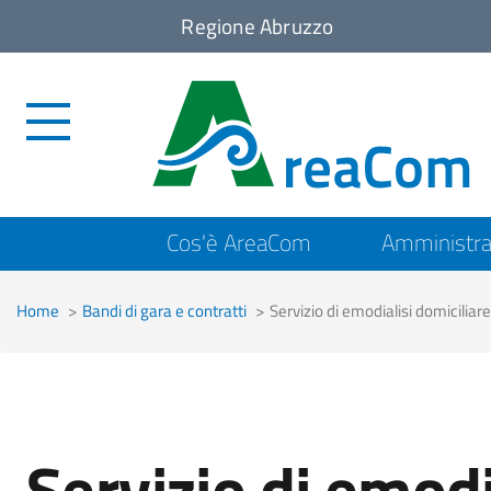
Regione Abruzzo
Top
Cos'è AreaCom
Amministra
menu
Home
Bandi di gara e contratti
Servizio di emodialisi domiciliare
Servizio di emodi