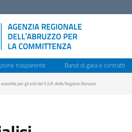
zione trasparente
Bandi di gara e contratti
 assistita per gli enti del S.S.R. della Regione Abruzzo
alisi