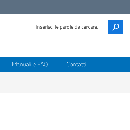
Link
social
CERCA
Manuali e FAQ
Contatti