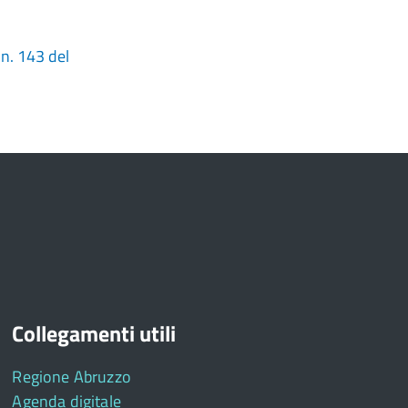
n. 143 del
Collegamenti utili
Regione Abruzzo
Agenda digitale