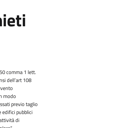
ieti
 50 comma 1 lett.
nsi dell’art 108
rvento
 in modo
ssati previo taglio
 edifici pubblici
ttività di