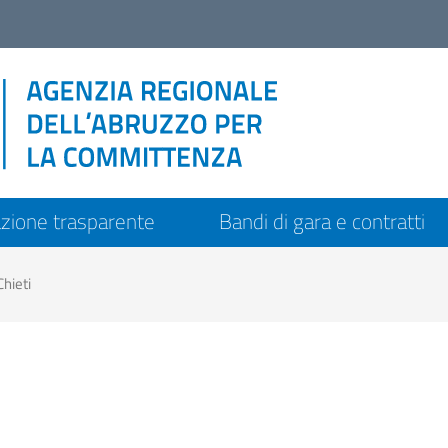
zione trasparente
Bandi di gara e contratti
Chieti