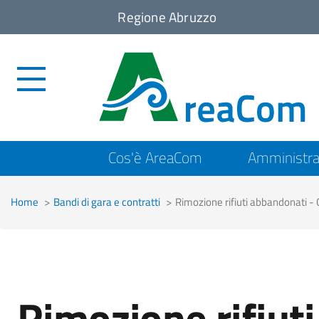
Regione Abruzzo
Top
Cos'è AreaCom
Amministra
menu
Home
Bandi di gara e contratti
Rimozione rifiuti abbandonati - 
Rimozione rifiuti