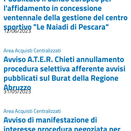
l'affidamento in concessione
ventennale della gestione del centro
sportivo "Le Naiadi di Pescara"
12/06/2023
Area Acquisti Centralizzati
Avviso A.T.E.R. Chieti annullamento
procedura selettiva afferente avvisi
pubblicati sul Burat della Regione
Abruzzo
31/05/2023
Area Acquisti Centralizzati
Avviso di manifestazione di
interesse procedura negoziata per