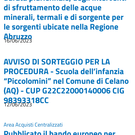
di sfruttamento delle acque
minerali, termali e di sorgente per
le sorgenti ubicate nella Regione
Abruzzo
16/06/2023
AVVISO DI SORTEGGIO PER LA
PROCEDURA - Scuola dell’infanzia
“Piccolomini” nel Comune di Celano
(AQ) - CUP G22C22000140006 CIG
98393318CC
12/06/2023
Area Acquisti Centralizzati
Pubblicato il bando europeo per