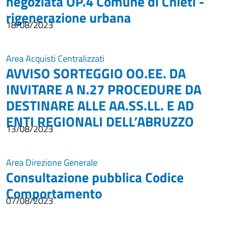
negoziata OP.4 Comune di Chieti -
rigenerazione urbana
18/08/2023
Area Acquisti Centralizzati
AVVISO SORTEGGIO OO.EE. DA
INVITARE A N.27 PROCEDURE DA
DESTINARE ALLE AA.SS.LL. E AD
ENTI REGIONALI DELL’ABRUZZO
13/08/2023
Area Direzione Generale
Consultazione pubblica Codice
Comportamento
07/08/2023