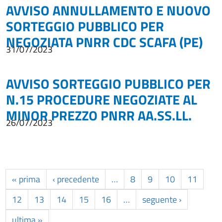
AVVISO ANNULLAMENTO E NUOVO
SORTEGGIO PUBBLICO PER
NEGOZIATA PNRR CDC SCAFA (PE)
31/07/2023
AVVISO SORTEGGIO PUBBLICO PER
N.15 PROCEDURE NEGOZIATE AL
MINOR PREZZO PNRR AA.SS.LL.
26/07/2023
« prima
‹ precedente
…
8
9
10
11
12
13
14
15
16
…
seguente ›
ultima »