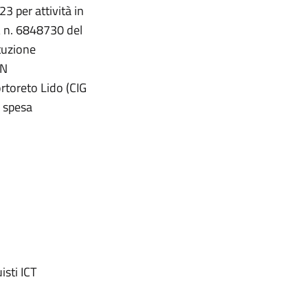
3 per attività in
A n. 6848730 del
tuzione
/N
toreto Lido (CIG
 spesa
isti ICT