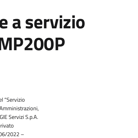
e a servizio
o MP200P
l “Servizio
 Amministrazioni,
IE Servizi S.p.A.
erivato
/06/2022 –