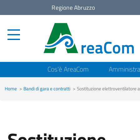
Regione Abruzzo
Top
Cos'è AreaCom
Amministra
menu
Home
Bandi di gara e contratti
Sostituzione elettroventilatore 
Sostituzione