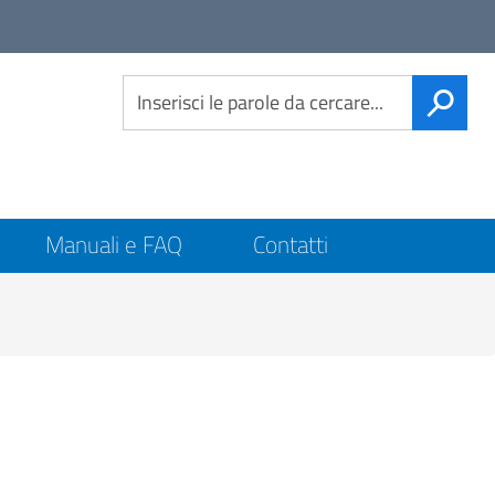
Link
social
CERCA
Manuali e FAQ
Contatti