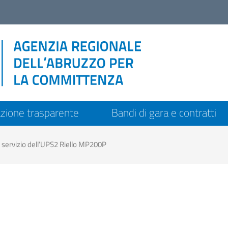
zione trasparente
Bandi di gara e contratti
a servizio dell’UPS2 Riello MP200P