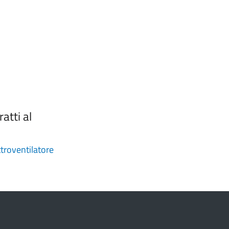
atti al
ttroventilatore