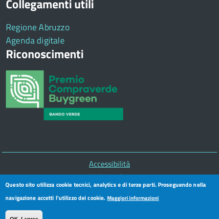
Collegamenti utili
Regione Abruzzo
Agenda digitale
Riconoscimenti
Piè
Accessibilità
di
Cookie policy
Questo sito utilizza cookie tecnici, analytics e di terze parti. Proseguendo nella
pagina
Privacy
navigazione accetti l'utilizzo dei cookie.
Maggiori informazioni
Segnalazioni illeciti - Whistleblowing
CUG