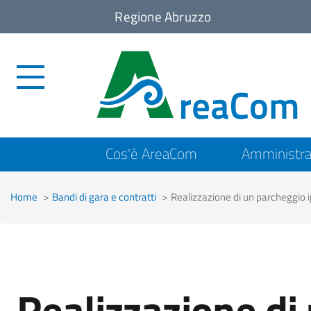
Regione Abruzzo
Top
Cos'è AreaCom
Amministra
menu
Home
Bandi di gara e contratti
Realizzazione di un parcheggio ipogeo m
Realizzazione di