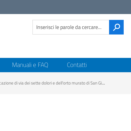
Link
social
CERCA
Manuali e FAQ
Contatti
 dolori e dell'orto murato di San Giovanni Battista Comune di Chieti