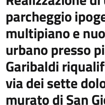
parcheggio ipog
multipiano e nu
urbano presso p
Garibaldi riquali
via dei sette dolo
murato di San G