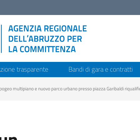
zione trasparente
Bandi di gara e contratti
ultipiano e nuovo parco urbano presso piazza Garibaldi riqualificazione di via dei sette
 un