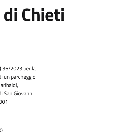
di Chieti
d) 36/2023 per la
di un parcheggio
ribaldi,
 di San Giovanni
0001
00