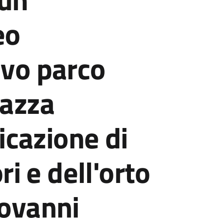
eo
ovo parco
iazza
ficazione di
ri e dell'orto
iovanni