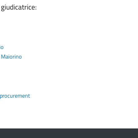
giudicatrice:
io
a Maiorino
e-procurement