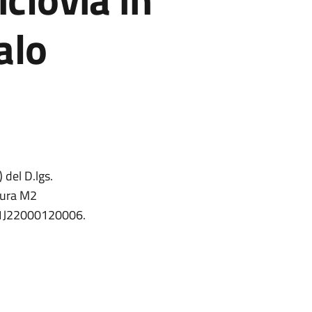
alo
 del D.lgs.
sura M2
E71J22000120006.