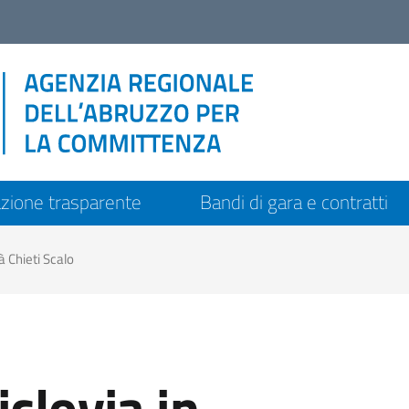
zione trasparente
Bandi di gara e contratti
à Chieti Scalo
clovia in