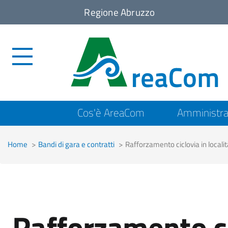
Regione Abruzzo
Top
Cos'è AreaCom
Amministra
menu
Home
Bandi di gara e contratti
Rafforzamento ciclovia in localit
Rafforzamento ci