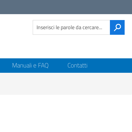
Link
social
CERCA
Manuali e FAQ
Contatti