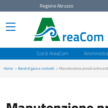
Regione Abruzzo
Top
Cos'è AreaCom
Amministra
menu
Home
Bandi di gara e contratti
Manutenzione presidi antincend
Manutenzione pr