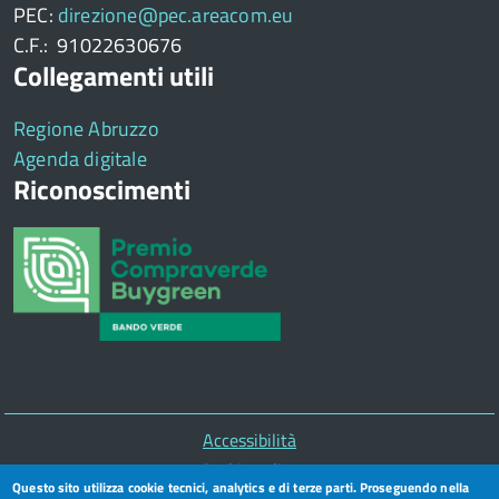
PEC:
direzione@pec.areacom.eu
C.F.: 91022630676
Collegamenti utili
Regione Abruzzo
Agenda digitale
Riconoscimenti
Piè
Accessibilità
di
Cookie policy
Questo sito utilizza cookie tecnici, analytics e di terze parti. Proseguendo nella