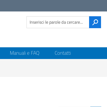
Link
social
CERCA
Manuali e FAQ
Contatti