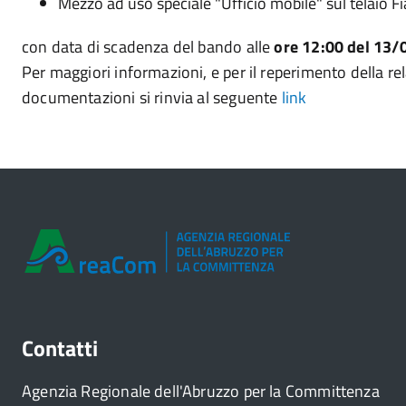
Mezzo ad uso speciale "Ufficio mobile" sul telaio F
con data di scadenza del bando alle
ore 12:00 del 13/
Per maggiori informazioni, e per il reperimento della rel
documentazioni si rinvia al seguente
link
Contatti
Agenzia Regionale dell'Abruzzo per la Committenza