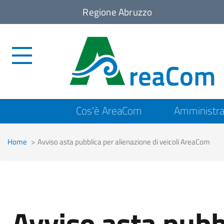
Regione Abruzzo
Top
Cos'è AreaCom
Amministra
menu
Home
Avviso asta pubblica per alienazione di veicoli AreaCom
Avviso asta pubb