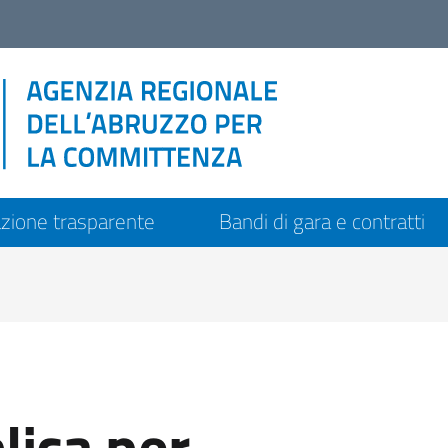
zione trasparente
Bandi di gara e contratti
lica per