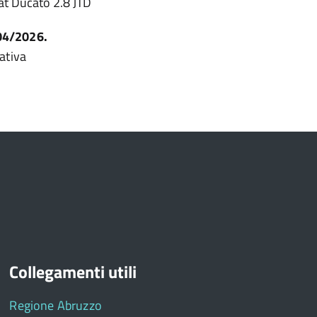
iat Ducato 2.8 JTD
04/2026.
ativa
Collegamenti utili
Regione Abruzzo