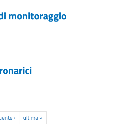
 di monitoraggio
ronarici
uente ›
ultima »