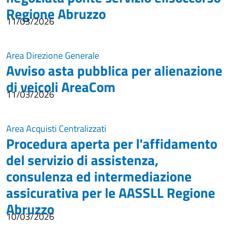
Regione Abruzzo
11/03/2026
Area Direzione Generale
Avviso asta pubblica per alienazione
di veicoli AreaCom
11/03/2026
Area Acquisti Centralizzati
Procedura aperta per l'affidamento
del servizio di assistenza,
consulenza ed intermediazione
assicurativa per le AASSLL Regione
Abruzzo
10/03/2026