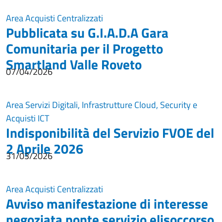
Area Acquisti Centralizzati
Pubblicata su G.I.A.D.A Gara
Comunitaria per il Progetto
Smartland Valle Roveto
07/04/2026
Area Servizi Digitali, Infrastrutture Cloud, Security e
Acquisti ICT
Indisponibilità del Servizio FVOE del
2 Aprile 2026
31/03/2026
Area Acquisti Centralizzati
Avviso manifestazione di interesse
negoziata ponte servizio elisoccorso