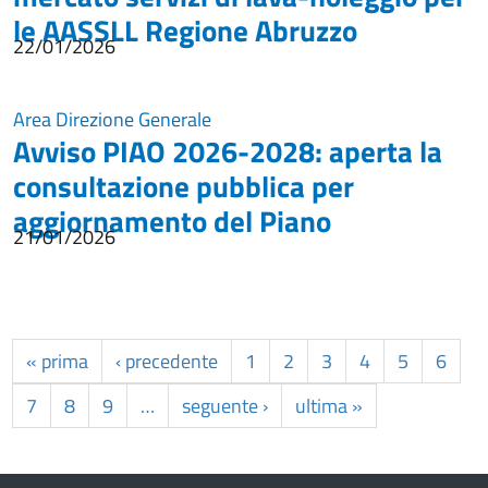
le AASSLL Regione Abruzzo
22/01/2026
Area Direzione Generale
Avviso PIAO 2026-2028: aperta la
consultazione pubblica per
aggiornamento del Piano
21/01/2026
« prima
‹ precedente
1
2
3
4
5
6
7
8
9
…
seguente ›
ultima »