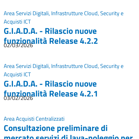
Area Servizi Digitali, Infrastrutture Cloud, Security e
Acquisti ICT
G.I.A.D.A. - Rilascio nuove
funzionalità Release 4.2.2
02/03/2026
Area Servizi Digitali, Infrastrutture Cloud, Security e
Acquisti ICT
G.I.A.D.A. - Rilascio nuove
funzionalità Release 4.2.1
03/02/2026
Area Acquisti Centralizzati
Consultazione preliminare di
mercato servizi di lava-noleggio per