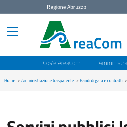
Regione Abruzzo
Top
Cos'è AreaCom
Amministra
menu
Home
Amministrazione trasparente
Bandi di gara e contratti
Servizi pubblici l