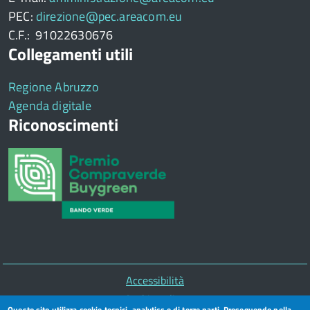
PEC:
direzione@pec.areacom.eu
C.F.: 91022630676
Collegamenti utili
Regione Abruzzo
Agenda digitale
Riconoscimenti
Piè
Accessibilità
di
Cookie policy
Questo sito utilizza cookie tecnici, analytics e di terze parti. Proseguendo nella