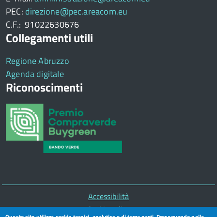
PEC:
direzione@pec.areacom.eu
C.F.: 91022630676
Collegamenti utili
Regione Abruzzo
Agenda digitale
Riconoscimenti
Piè
Accessibilità
di
Cookie policy
Questo sito utilizza cookie tecnici, analytics e di terze parti. Proseguendo nella