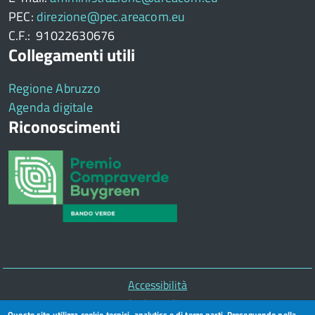
PEC:
direzione@pec.areacom.eu
C.F.: 91022630676
Collegamenti utili
Regione Abruzzo
Agenda digitale
Riconoscimenti
Piè
Accessibilità
di
Cookie policy
Questo sito utilizza cookie tecnici, analytics e di terze parti. Proseguendo nella